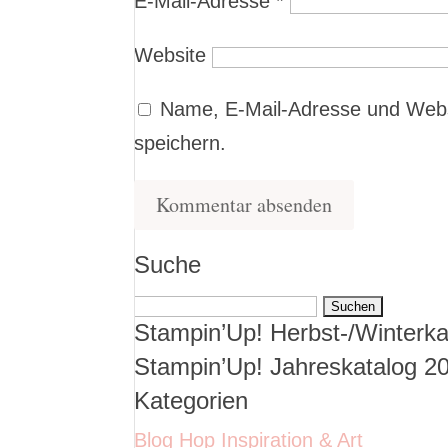
E-Mail-Adresse
*
Website
Name, E-Mail-Adresse und Webs
speichern.
Suche
Suchen
Stampin’Up! Herbst-/Winterka
nach:
Stampin’Up! Jahreskatalog 2
Kategorien
Blog Hop Inspiration & Art