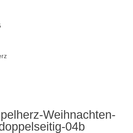
5
erz
pelherz-Weihnachten-
doppelseitig-04b