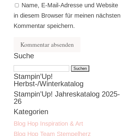
Name, E-Mail-Adresse und Website
in diesem Browser für meinen nächsten
Kommentar speichern.
Suche
Suchen
Stampin’Up!
nach:
Herbst-/Winterkatalog
Stampin’Up! Jahreskatalog 2025-
26
Kategorien
Blog Hop Inspiration & Art
Blog Hop Team Stempelherz