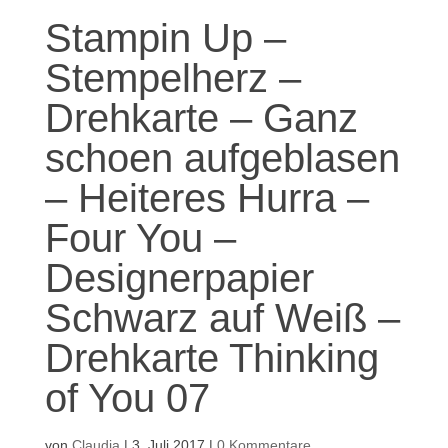
Stampin Up –
Stempelherz –
Drehkarte – Ganz
schoen aufgeblasen
– Heiteres Hurra –
Four You –
Designerpapier
Schwarz auf Weiß –
Drehkarte Thinking
of You 07
von
Claudia
|
3. Juli 2017
|
0 Kommentare