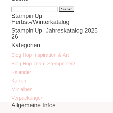
Suchen
Stampin’Up!
nach:
Herbst-/Winterkatalog
Stampin’Up! Jahreskatalog 2025-
26
Kategorien
Blog Hop Inspiration & Art
Blog Hop Team Stempelherz
Kalender
Karten
Minialben
Verpackungen
Allgemeine Infos