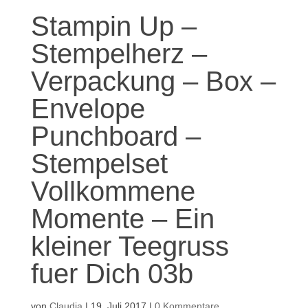
Stampin Up –
Stempelherz –
Verpackung – Box –
Envelope
Punchboard –
Stempelset
Vollkommene
Momente – Ein
kleiner Teegruss
fuer Dich 03b
von
Claudia
|
19. Juli 2017
|
0 Kommentare