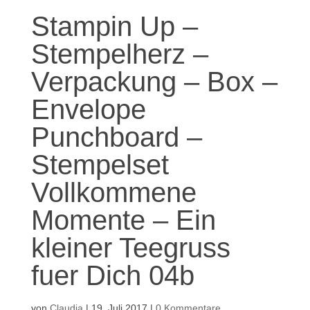
Stampin Up –
Stempelherz –
Verpackung – Box –
Envelope
Punchboard –
Stempelset
Vollkommene
Momente – Ein
kleiner Teegruss
fuer Dich 04b
von
Claudia
|
19. Juli 2017
|
0 Kommentare