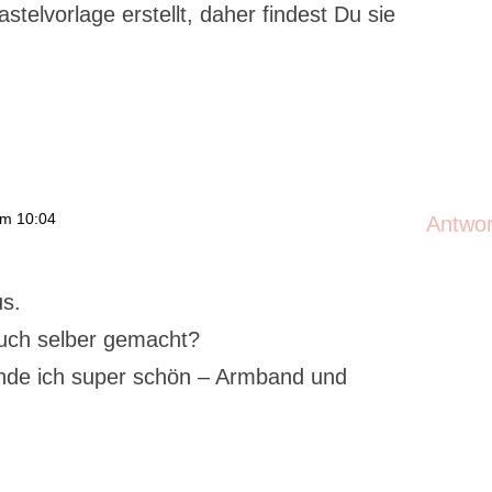
stelvorlage erstellt, daher findest Du sie
um 10:04
Antwo
us.
uch selber gemacht?
 Finde ich super schön – Armband und