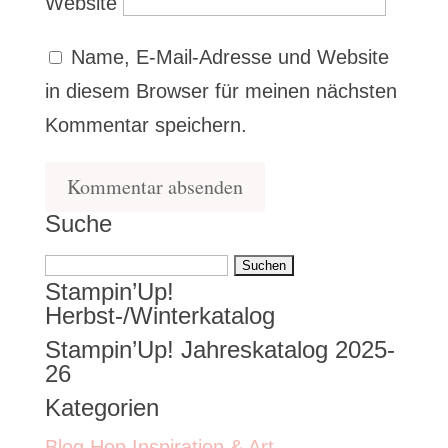
Website
Name, E-Mail-Adresse und Website
in diesem Browser für meinen nächsten
Kommentar speichern.
Suche
Suchen
Stampin’Up!
nach:
Herbst-/Winterkatalog
Stampin’Up! Jahreskatalog 2025-
26
Kategorien
Blog Hop Inspiration & Art