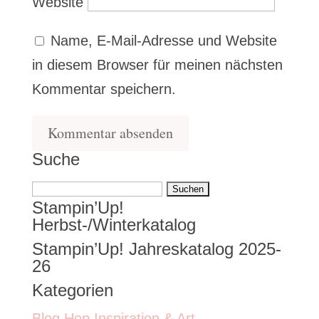
Website
Name, E-Mail-Adresse und Website
in diesem Browser für meinen nächsten
Kommentar speichern.
Suche
Suchen
Stampin’Up!
nach:
Herbst-/Winterkatalog
Stampin’Up! Jahreskatalog 2025-
26
Kategorien
Blog Hop Inspiration & Art