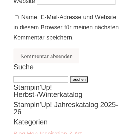
Website
Name, E-Mail-Adresse und Website
in diesem Browser für meinen nächsten
Kommentar speichern.
Suche
Suchen
Stampin’Up!
nach:
Herbst-/Winterkatalog
Stampin’Up! Jahreskatalog 2025-
26
Kategorien
Blog Hop Inspiration & Art