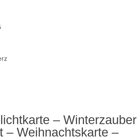
5
erz
ichtkarte – Winterzauber
 – Weihnachtskarte –