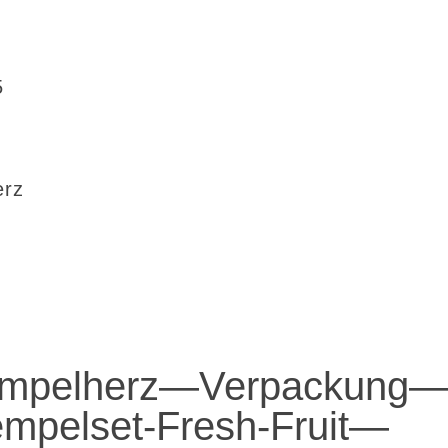
5
erz
empelherz—Verpackung
mpelset-Fresh-Fruit—