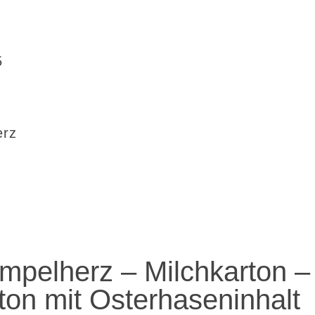
5
erz
mpelherz – Milchkarton –
ton mit Osterhaseninhalt