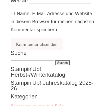
Website
Name, E-Mail-Adresse und Website
in diesem Browser für meinen nächsten
Kommentar speichern.
Suche
Suchen
Stampin’Up!
nach:
Herbst-/Winterkatalog
Stampin’Up! Jahreskatalog 2025-
26
Kategorien
Blog Hop Inspiration & Art