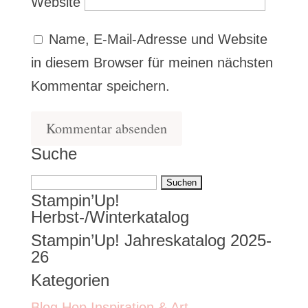
Website
Name, E-Mail-Adresse und Website
in diesem Browser für meinen nächsten
Kommentar speichern.
Suche
Suchen
Stampin’Up!
nach:
Herbst-/Winterkatalog
Stampin’Up! Jahreskatalog 2025-
26
Kategorien
Blog Hop Inspiration & Art