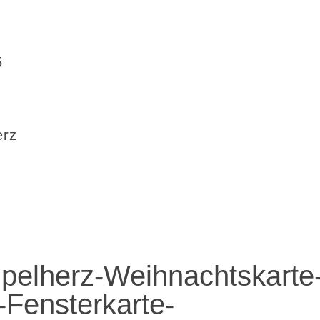
5
erz
pelherz-Weihnachtskarte
-Fensterkarte-