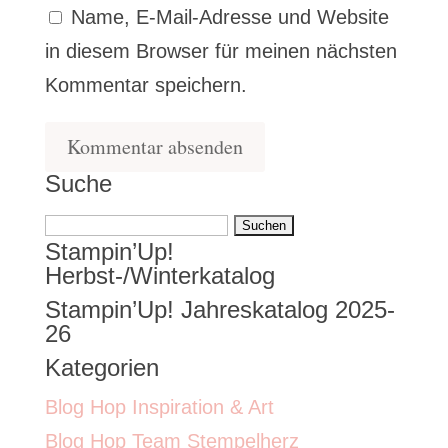
Name, E-Mail-Adresse und Website
in diesem Browser für meinen nächsten
Kommentar speichern.
Suche
Suchen
Stampin’Up!
nach:
Herbst-/Winterkatalog
Stampin’Up! Jahreskatalog 2025-
26
Kategorien
Blog Hop Inspiration & Art
Blog Hop Team Stempelherz