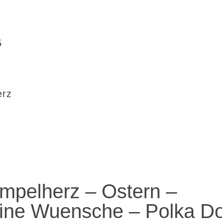
5
erz
mpelherz – Ostern –
ine Wuensche – Polka Do