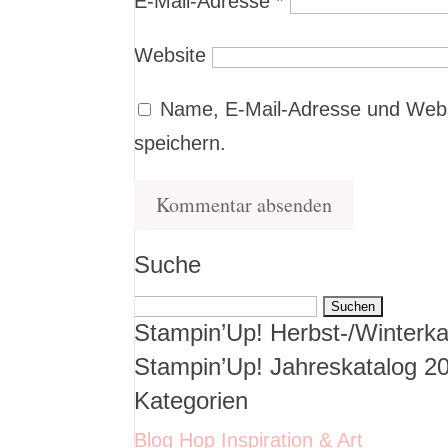
E-Mail-Adresse
*
Website
Name, E-Mail-Adresse und Webs
speichern.
Suche
Suchen
Stampin’Up! Herbst-/Winterka
nach:
Stampin’Up! Jahreskatalog 2
Kategorien
Blog Hop Inspiration & Art