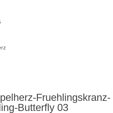
5
erz
elherz-Fruehlingskranz-
ing-Butterfly 03