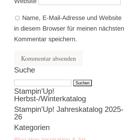
Website
Name, E-Mail-Adresse und Website
in diesem Browser für meinen nächsten
Kommentar speichern.
Suche
Suchen
Stampin’Up!
nach:
Herbst-/Winterkatalog
Stampin’Up! Jahreskatalog 2025-
26
Kategorien
Blog Hop Inspiration & Art