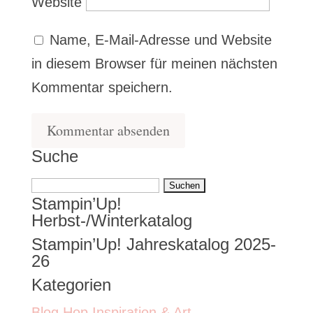
Website
Name, E-Mail-Adresse und Website
in diesem Browser für meinen nächsten
Kommentar speichern.
Suche
Suchen
Stampin’Up!
nach:
Herbst-/Winterkatalog
Stampin’Up! Jahreskatalog 2025-
26
Kategorien
Blog Hop Inspiration & Art