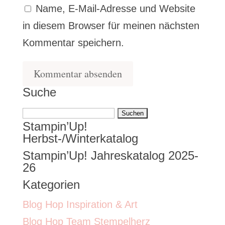
Name, E-Mail-Adresse und Website
in diesem Browser für meinen nächsten
Kommentar speichern.
Suche
Suchen
Stampin’Up!
nach:
Herbst-/Winterkatalog
Stampin’Up! Jahreskatalog 2025-
26
Kategorien
Blog Hop Inspiration & Art
Blog Hop Team Stempelherz