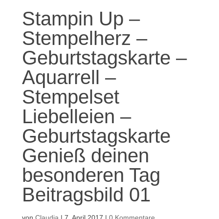
Stampin Up –
Stempelherz –
Geburtstagskarte –
Aquarrell –
Stempelset
Liebelleien –
Geburtstagskarte
Genieß deinen
besonderen Tag
Beitragsbild 01
von
Claudia
|
7. April 2017
|
0 Kommentare