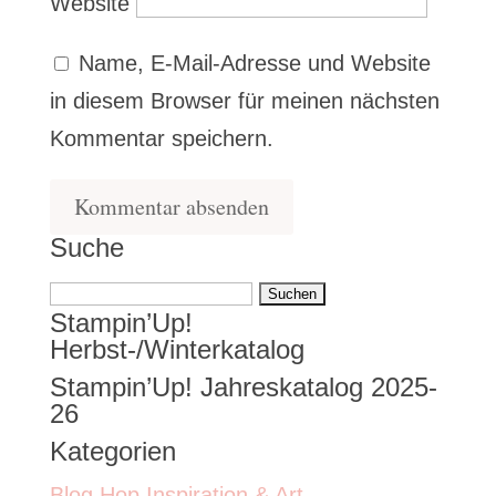
Website
Name, E-Mail-Adresse und Website
in diesem Browser für meinen nächsten
Kommentar speichern.
Suche
Suchen
Stampin’Up!
nach:
Herbst-/Winterkatalog
Stampin’Up! Jahreskatalog 2025-
26
Kategorien
Blog Hop Inspiration & Art