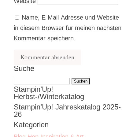
Website
Name, E-Mail-Adresse und Website
in diesem Browser für meinen nächsten
Kommentar speichern.
Suche
Suchen
Stampin’Up!
nach:
Herbst-/Winterkatalog
Stampin’Up! Jahreskatalog 2025-
26
Kategorien
Blog Hop Inspiration & Art