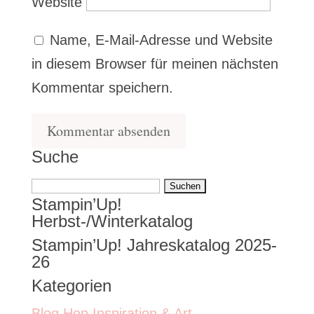
Website
Name, E-Mail-Adresse und Website
in diesem Browser für meinen nächsten
Kommentar speichern.
Suche
Suchen
Stampin’Up!
nach:
Herbst-/Winterkatalog
Stampin’Up! Jahreskatalog 2025-
26
Kategorien
Blog Hop Inspiration & Art