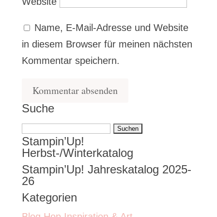
Website
Name, E-Mail-Adresse und Website
in diesem Browser für meinen nächsten
Kommentar speichern.
Suche
Suchen
Stampin’Up!
nach:
Herbst-/Winterkatalog
Stampin’Up! Jahreskatalog 2025-
26
Kategorien
Blog Hop Inspiration & Art