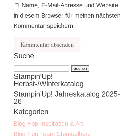
Name, E-Mail-Adresse und Website
in diesem Browser für meinen nächsten
Kommentar speichern.
Suche
Suchen
Stampin’Up!
nach:
Herbst-/Winterkatalog
Stampin’Up! Jahreskatalog 2025-
26
Kategorien
Blog Hop Inspiration & Art
Blog Hop Team Stempelherz