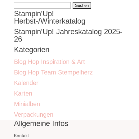
Suchen
Stampin’Up!
nach:
Herbst-/Winterkatalog
Stampin’Up! Jahreskatalog 2025-
26
Kategorien
Blog Hop Inspiration & Art
Blog Hop Team Stempelherz
Kalender
Karten
Minialben
Verpackungen
Allgemeine Infos
Kontakt