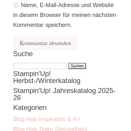
Name, E-Mail-Adresse und Website
in diesem Browser für meinen nächsten
Kommentar speichern.
Suche
Suchen
Stampin’Up!
nach:
Herbst-/Winterkatalog
Stampin’Up! Jahreskatalog 2025-
26
Kategorien
Blog Hop Inspiration & Art
Blog Hop Team Stempelherz