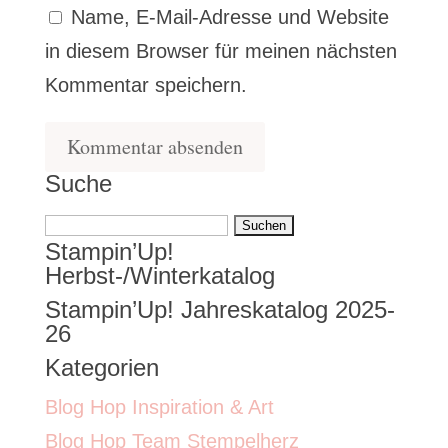
Name, E-Mail-Adresse und Website
in diesem Browser für meinen nächsten
Kommentar speichern.
Suche
Suchen
Stampin’Up!
nach:
Herbst-/Winterkatalog
Stampin’Up! Jahreskatalog 2025-
26
Kategorien
Blog Hop Inspiration & Art
Blog Hop Team Stempelherz