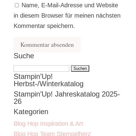
Name, E-Mail-Adresse und Website
in diesem Browser für meinen nächsten
Kommentar speichern.
Suche
Suchen
Stampin’Up!
nach:
Herbst-/Winterkatalog
Stampin’Up! Jahreskatalog 2025-
26
Kategorien
Blog Hop Inspiration & Art
Blog Hop Team Stempelherz