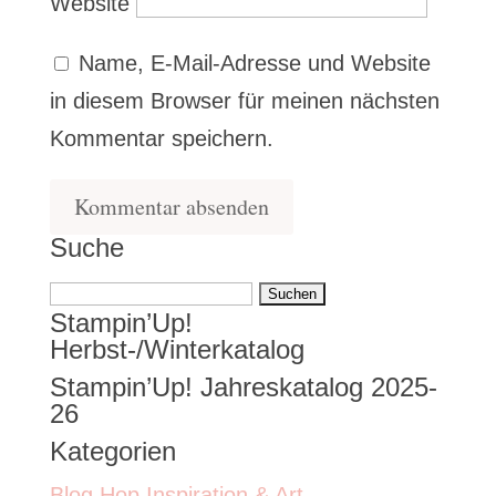
Website
Name, E-Mail-Adresse und Website
in diesem Browser für meinen nächsten
Kommentar speichern.
Suche
Suchen
Stampin’Up!
nach:
Herbst-/Winterkatalog
Stampin’Up! Jahreskatalog 2025-
26
Kategorien
Blog Hop Inspiration & Art