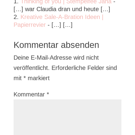
Thinking of you | Stempelfee Jana
-
[…] war Claudia dran und heute […]
Kreative Sale-A-Bration Ideen |
Papierrevier
- […] […]
Kommentar absenden
Deine E-Mail-Adresse wird nicht
veröffentlicht.
Erforderliche Felder sind
mit
*
markiert
Kommentar
*