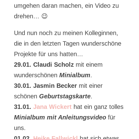
umgehen daran machen, ein Video zu
drehen… 😉
Und nun noch zu meinen Kolleginnen,
die in den letzten Tagen wunderschöne
Projekte für uns hatten…
29.01. Claudi Scholz
mit einem
wunderschönen
Minialbum
.
30.01. Jasmin Becker
mit einer
schönen
Geburtstagskarte
.
31.01.
Jana Wickert
hat ein ganz tolles
Minialbum
mit Anleitungsvideo
für
uns.
01.02.
Heike Fallwickl
hat sich etwas