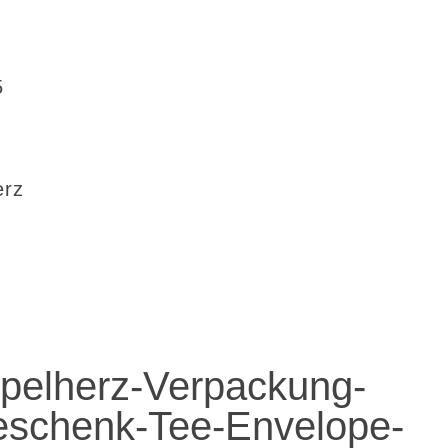
5
erz
pelherz-Verpackung-
eschenk-Tee-Envelope-