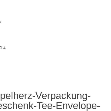
5
erz
pelherz-Verpackung-
eschenk-Tee-Envelope-