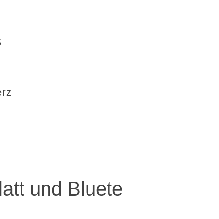
5
erz
latt und Bluete