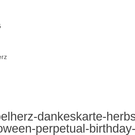
5
erz
elherz-dankeskarte-herbs
loween-perpetual-birthday