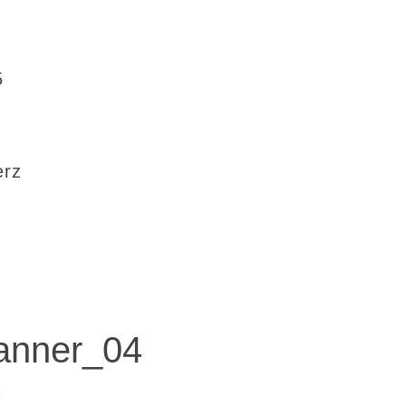
5
erz
anner_04
e