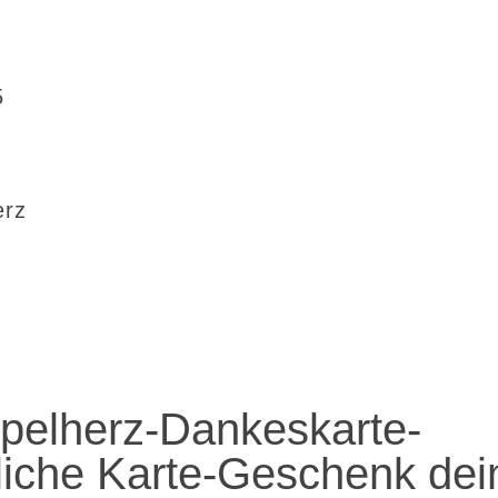
5
erz
pelherz-Dankeskarte-
liche Karte-Geschenk dei