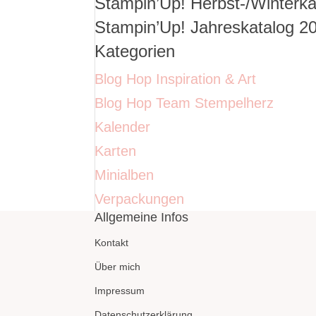
Stampin’Up! Herbst-/Winterka
nach:
Stampin’Up! Jahreskatalog 2
Kategorien
Blog Hop Inspiration & Art
Blog Hop Team Stempelherz
Kalender
Karten
Minialben
Verpackungen
Allgemeine Infos
Kontakt
Über mich
Impressum
Datenschutzerklärung