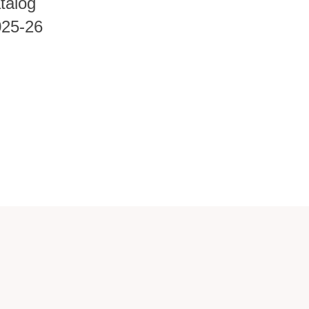
talog
025-26