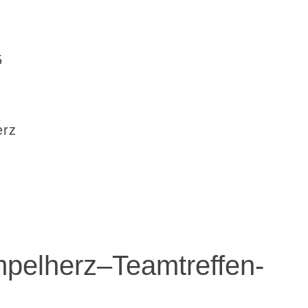
5
erz
pelherz–Teamtreffen-