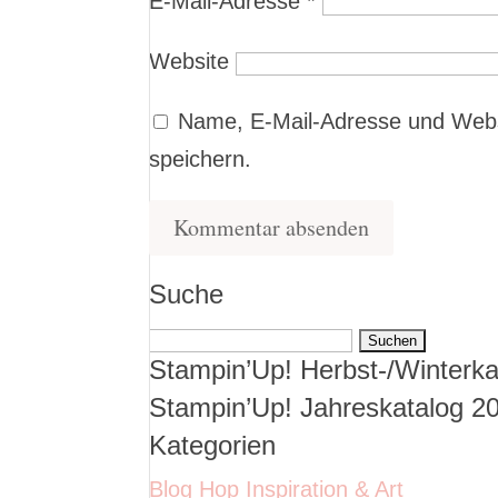
E-Mail-Adresse
*
Website
Name, E-Mail-Adresse und Webs
speichern.
Suche
Suchen
Stampin’Up! Herbst-/Winterka
nach:
Stampin’Up! Jahreskatalog 2
Kategorien
Blog Hop Inspiration & Art