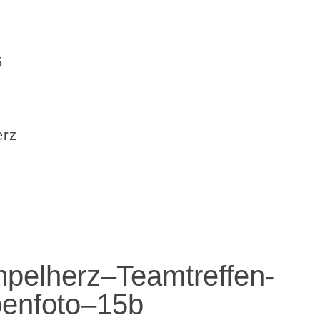
5
erz
pelherz–Teamtreffen-
enfoto–15b