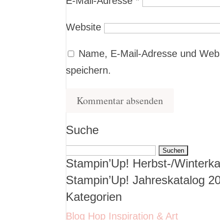
E-Mail-Adresse
*
Website
Name, E-Mail-Adresse und Webs
speichern.
Suche
Suchen
Stampin’Up! Herbst-/Winterka
nach:
Stampin’Up! Jahreskatalog 2
Kategorien
Blog Hop Inspiration & Art