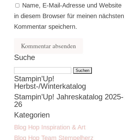
Name, E-Mail-Adresse und Website
in diesem Browser für meinen nächsten
Kommentar speichern.
Suche
Suchen
Stampin’Up!
nach:
Herbst-/Winterkatalog
Stampin’Up! Jahreskatalog 2025-
26
Kategorien
Blog Hop Inspiration & Art
Blog Hop Team Stempelherz