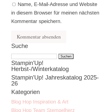
Name, E-Mail-Adresse und Website
in diesem Browser für meinen nächsten
Kommentar speichern.
Suche
Suchen
Stampin’Up!
nach:
Herbst-/Winterkatalog
Stampin’Up! Jahreskatalog 2025-
26
Kategorien
Blog Hop Inspiration & Art
Blog Hop Team Stempelherz