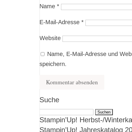
Name
*
E-Mail-Adresse
*
Website
Name, E-Mail-Adresse und Webs
speichern.
Suche
Suchen
Stampin’Up! Herbst-/Winterka
nach:
Stampin’Up! Jahreskatalog 2