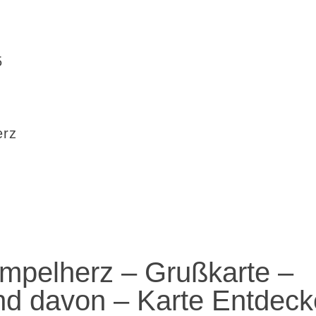
5
erz
mpelherz – Grußkarte –
und davon – Karte Entdec