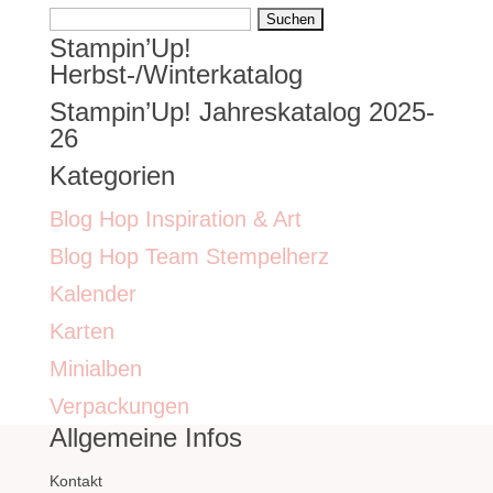
Suchen
Stampin’Up!
nach:
Herbst-/Winterkatalog
Stampin’Up! Jahreskatalog 2025-
26
Kategorien
Blog Hop Inspiration & Art
Blog Hop Team Stempelherz
Kalender
Karten
Minialben
Verpackungen
Allgemeine Infos
Kontakt