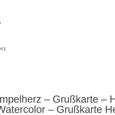
5
erz
mpelherz – Grußkarte – H
Watercolor – Grußkarte He