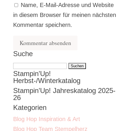
Name, E-Mail-Adresse und Website
in diesem Browser für meinen nächsten
Kommentar speichern.
Suche
Suchen
Stampin’Up!
nach:
Herbst-/Winterkatalog
Stampin’Up! Jahreskatalog 2025-
26
Kategorien
Blog Hop Inspiration & Art
Blog Hop Team Stempelherz