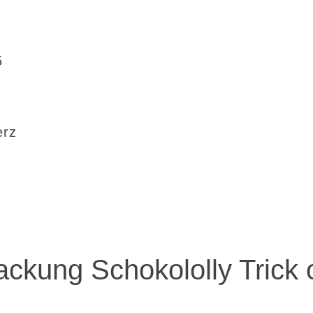
5
erz
packung Schokololly Trick 